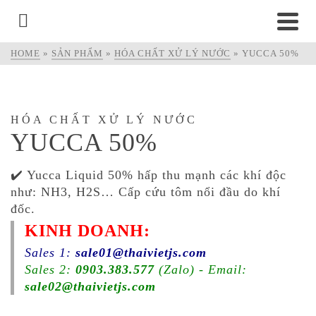
HOME
»
SẢN PHẨM
»
HÓA CHẤT XỬ LÝ NƯỚC
»
YUCCA 50%
HÓA CHẤT XỬ LÝ NƯỚC
YUCCA 50%
✔️ Yucca Liquid 50% hấp thu mạnh các khí độc
như: NH3, H2S… Cấp cứu tôm nổi đầu do khí
đốc.
KINH DOANH:
Sales 1:
sale01@thaivietjs.com
Sales 2:
0903.383.577
(Zalo) - Email:
sale02@thaivietjs.com