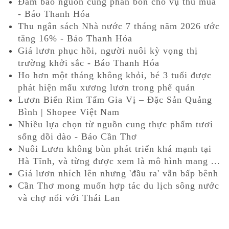
Đảm bảo nguồn cung phân bón cho vụ thu mùa
- Báo Thanh Hóa
Thu ngân sách Nhà nước 7 tháng năm 2026 ước
tăng 16% - Báo Thanh Hóa
Giá lươn phục hồi, người nuôi kỳ vọng thị
trường khởi sắc - Báo Thanh Hóa
Ho hơn một tháng không khỏi, bé 3 tuổi được
phát hiện mẩu xương lươn trong phế quản
Lươn Biển Rim Tẩm Gia Vị – Đặc Sản Quảng
Bình | Shopee Việt Nam
Nhiều lựa chọn từ nguồn cung thực phẩm tươi
sống dồi dào - Báo Cần Thơ
Nuôi Lươn không bùn phát triển khá mạnh tại
Hà Tĩnh, và từng được xem là mô hình mang ...
Giá lươn nhích lên nhưng 'đầu ra' vẫn bấp bênh
Cần Thơ mong muốn hợp tác du lịch sông nước
và chợ nổi với Thái Lan