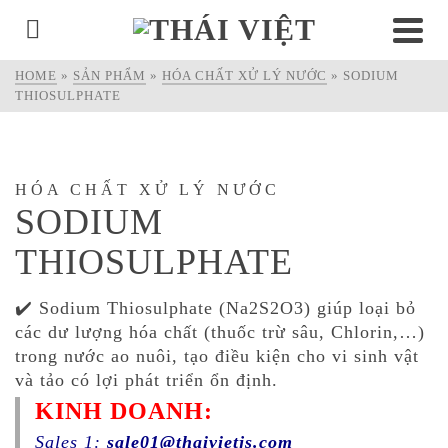
HOME
»
SẢN PHẨM
»
HÓA CHẤT XỬ LÝ NƯỚC
»
SODIUM
THIOSULPHATE
HÓA CHẤT XỬ LÝ NƯỚC
SODIUM
THIOSULPHATE
✔️ Sodium Thiosulphate (Na2S2O3) giúp loại bỏ
các dư lượng hóa chất (thuốc trừ sâu, Chlorin,…)
trong nước ao nuôi, tạo điều kiện cho vi sinh vật
và tảo có lợi phát triển ổn định.
KINH DOANH:
Sales 1:
sale01@thaivietjs.com