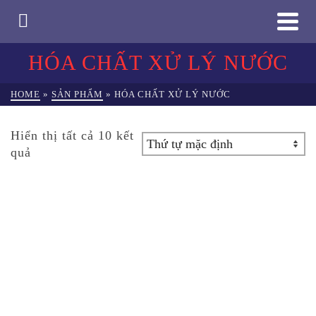
HÓA CHẤT XỬ LÝ NƯỚC
HOME
»
SẢN PHẨM
»
HÓA CHẤT XỬ LÝ NƯỚC
Hiển thị tất cả 10 kết
quả