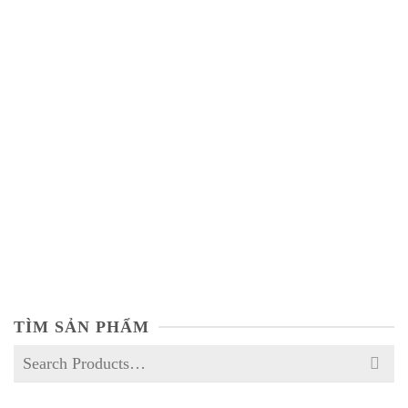
Yucca 50%
NOT RATED
TÌM SẢN PHẨM
Search
for: