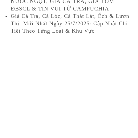
NƯỚC NGỌT, GIÁ CÁ TRA, GIÁ TÔM
ĐBSCL & TIN VUI TỪ CAMPUCHIA
Giá Cá Tra, Cá Lóc, Cá Thát Lát, Ếch & Lươn
Thịt Mới Nhất Ngày 25/7/2025: Cập Nhật Chi
Tiết Theo Từng Loại & Khu Vực