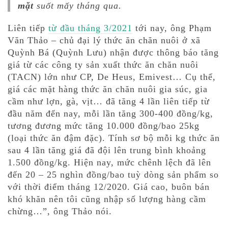
mặt
suốt mấy tháng qua.
Liên tiếp
từ đầu tháng 3/2021
tới nay, ông Phạm
Văn Thảo – chủ đại lý thức ăn chăn nuôi ở xã
Quỳnh Bá (Quỳnh Lưu) nhận được thông báo tăng
giá từ các công ty sản xuất thức ăn chăn nuôi
(TACN) lớn như CP, De Heus, Emivest… Cụ thể,
giá các mặt hàng thức ăn chăn nuôi gia súc, gia
cầm như lợn, gà, vịt… đã tăng 4 lần liên tiếp từ
đầu năm đến nay, mỗi lần tăng 300-400 đồng/kg,
tương đương mức tăng 10.000 đồng/bao 25kg
(loại thức ăn đậm đặc). Tính sơ bộ mỗi kg thức ăn
sau 4 lần tăng giá đã đội lên trung bình khoảng
1.500 đồng/kg. Hiện nay, mức chênh lệch đã lên
đến 20 – 25 nghìn đồng/bao tuỳ dòng sản phẩm so
với thời điểm tháng 12/2020. Giá cao, buôn bán
khó khăn nên tôi cũng nhập số lượng hàng cầm
chừng…”, ông Thảo nói.