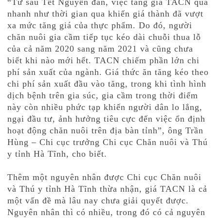
“Từ sau Tết Nguyến đán, việc tăng giá TACN quá
nhanh như thời gian qua khiến giá thành đã vượt
xa mức tăng giá của thực phẩm. Do đó, người
chăn nuôi gia cầm tiếp tục kéo dài chuỗi thua lỗ
của cả năm 2020 sang năm 2021 và cũng chưa
biết khi nào mới hết. TACN chiếm phần lớn chi
phí sản xuất của ngành. Giá thức ăn tăng kéo theo
chi phí sản xuất đầu vào tăng, trong khi tình hình
dịch bệnh trên gia súc, gia cầm trong thời điểm
này còn nhiều phức tạp khiến người dân lo lắng,
ngại đầu tư, ảnh hưởng tiêu cực đến việc ổn định
hoạt động chăn nuôi trên địa bàn tỉnh”, ông Trần
Hùng – Chi cục trưởng Chi cục Chăn nuôi và Thú
y tỉnh Hà Tĩnh, cho biết.
Thêm một nguyên nhân được Chi cục Chăn nuôi
và Thú y tỉnh Hà Tĩnh thừa nhận, giá TACN là cả
một vấn đề mà lâu nay chưa giải quyết được.
Nguyên nhân thì có nhiều, trong đó có cả nguyên