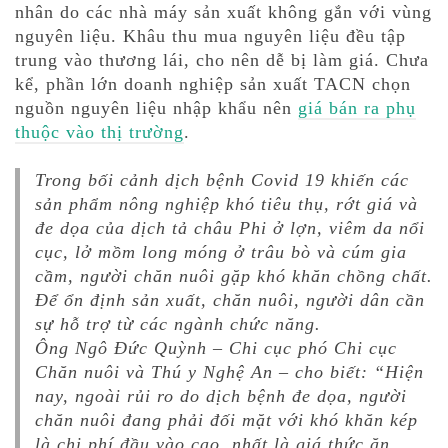
nhân do các nhà máy sản xuất không gắn với vùng
nguyên liệu. Khâu thu mua nguyên liệu đều tập
trung vào thương lái, cho nên dễ bị làm giá. Chưa
kể, phần lớn doanh nghiệp sản xuất TACN chọn
nguồn nguyên liệu nhập khẩu nên
giá bán ra phụ
thuộc vào thị trường
.
Trong bối cảnh dịch bệnh Covid 19 khiến các
sản phẩm nông nghiệp khó tiêu thụ, rớt giá và
đe dọa của dịch tả châu Phi ở lợn, viêm da nổi
cục, lở mồm long móng ở trâu bò và cúm gia
cầm, người chăn nuôi gặp khó khăn chồng chất.
Để ổn định sản xuất, chăn nuôi, người dân cần
sự hỗ trợ từ các ngành chức năng.
Ông Ngô Đức Quỳnh – Chi cục phó Chi cục
Chăn nuôi và Thú y Nghệ An – cho biết: “Hiện
nay, ngoài rủi ro do dịch bệnh đe dọa, người
chăn nuôi đang phải đối mặt với khó khăn kép
là chi phí đầu vào cao, nhất là giá thức ăn