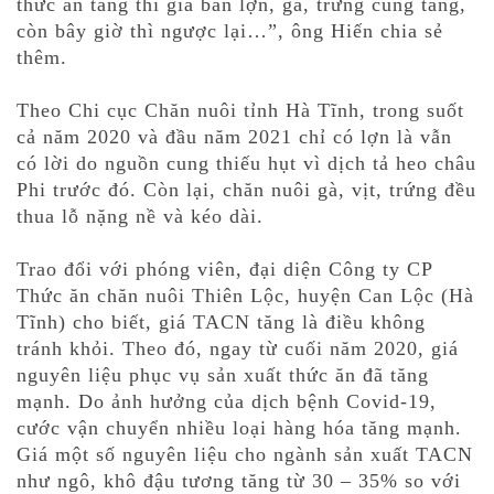
thức ăn tăng thì giá bán lợn, gà, trứng cũng tăng,
còn bây giờ thì ngược lại…”, ông Hiến chia sẻ
thêm.
Theo Chi cục Chăn nuôi tỉnh Hà Tĩnh, trong suốt
cả năm 2020 và đầu năm 2021 chỉ có lợn là vẫn
có lời do nguồn cung thiếu hụt vì dịch tả heo châu
Phi trước đó. Còn lại, chăn nuôi gà, vịt, trứng đều
thua lỗ nặng nề và kéo dài.
Trao đổi với phóng viên, đại diện Công ty CP
Thức ăn chăn nuôi Thiên Lộc, huyện Can Lộc (Hà
Tĩnh) cho biết, giá TACN tăng là điều không
tránh khỏi. Theo đó, ngay từ cuối năm 2020, giá
nguyên liệu phục vụ sản xuất thức ăn đã tăng
mạnh. Do ảnh hưởng của dịch bệnh Covid-19,
cước vận chuyển nhiều loại hàng hóa tăng mạnh.
Giá một số nguyên liệu cho ngành sản xuất TACN
như ngô, khô đậu tương tăng từ 30 – 35% so với