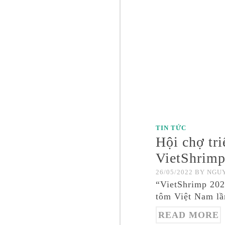
TIN TỨC
Hội chợ tr
VietShrim
26/05/2022
BY
NGUY
“VietShrimp 202
tôm Việt Nam lầ
READ MORE