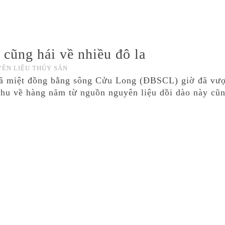
 cũng hái về nhiều đô la
ÊN LIỆU THỦY SẢN
dã miệt đồng bằng sông Cửu Long (ĐBSCL) giờ đã vượt
thu về hàng năm từ nguồn nguyên liệu dồi dào này cũ