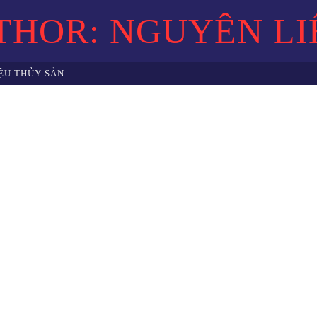
THOR: NGUYÊN LI
ỆU THỦY SẢN