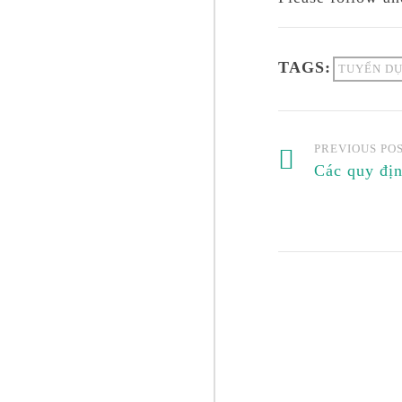
TAGS:
TUYỂN DỤ
PREVIOUS PO
Các quy đị