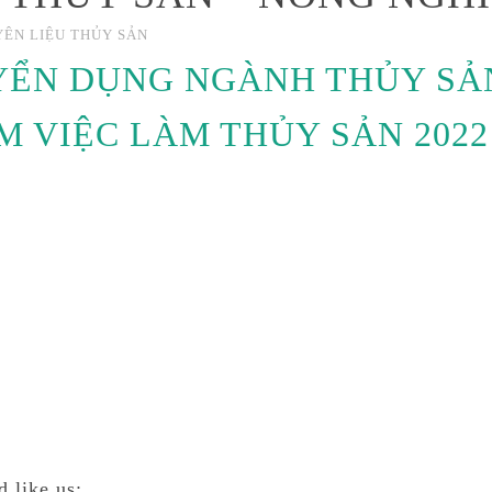
ÊN LIỆU THỦY SẢN
YỂN DỤNG NGÀNH THỦY SẢ
M VIỆC LÀM THỦY SẢN 2022
d like us: