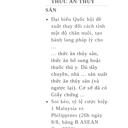
THỨC ĂN THỦY
SẢN
Đại biểu Quốc hội đề
xuất thay đổi cách tính
mật độ chăn nuôi, tạo
hành lang pháp lý cho
...
... thức ăn thủy sản,
thức ăn bổ sung hoặc
thuốc thú y. Dù dây
chuyền, nhà ... sản xuất
thức ăn thủy sản (và
ngược lại). Cơ sở đã có
Giấy chứng ...
Soi kèo, tỷ lệ cược hiệp
1 Malaysia vs
Philippines (20h ngày
8/8, bảng B ASEAN