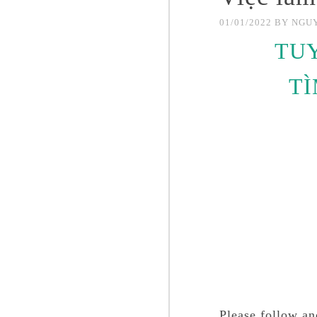
01/01/2022
BY
NGUY
TU
TÌ
Please follow an