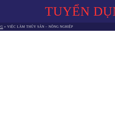
TUYỂN DỤ
NG
»
VIỆC LÀM THỦY SẢN – NÔNG NGHIỆP