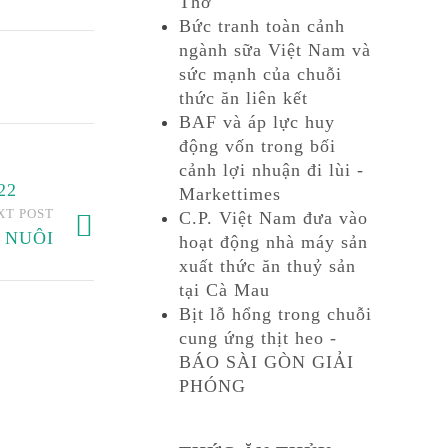
Thơ
Bức tranh toàn cảnh
ngành sữa Việt Nam và
sức mạnh của chuỗi
thức ăn liên kết
BAF và áp lực huy
động vốn trong bối
cảnh lợi nhuận đi lùi -
22
Markettimes
XT POST
C.P. Việt Nam đưa vào
N NUÔI
hoạt động nhà máy sản
xuất thức ăn thuỷ sản
tại Cà Mau
Bịt lỗ hổng trong chuỗi
cung ứng thịt heo -
BÁO SÀI GÒN GIẢI
PHÓNG