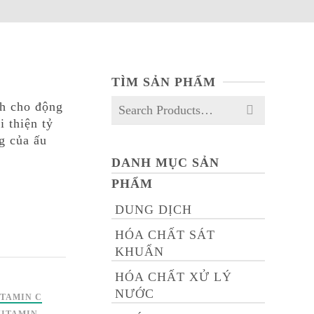
TÌM SẢN PHẨM
Search
ch cho động
for:
i thiện tỷ
g của ấu
DANH MỤC SẢN
PHẨM
DUNG DỊCH
HÓA CHẤT SÁT
KHUẨN
HÓA CHẤT XỬ LÝ
NƯỚC
ITAMIN C