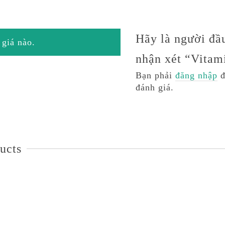
Hãy là người đầu
giá nào.
nhận xét “Vitam
Bạn phải
đăng nhập
đ
đánh giá.
ucts