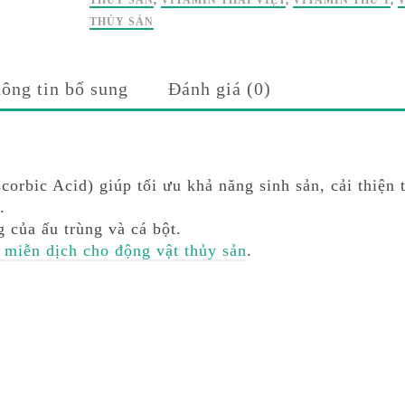
THỦY SẢN
,
VITAMIN THÁI VIỆT
,
VITAMIN THÚ Y
,
THỦY SẢN
ông tin bổ sung
Đánh giá (0)
corbic Acid) giúp tối ưu khả năng sinh sản, cải thiện t
.
g của ấu trùng và cá bột.
 miễn dịch cho động vật thủy sản
.