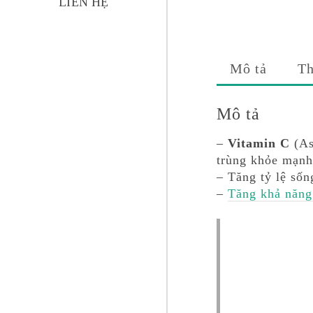
LIÊN HỆ
Mô tả
Th
Mô tả
–
Vitamin C
(As
trùng khỏe mạnh
– Tăng tỷ lệ sốn
–
Tăng khả năng