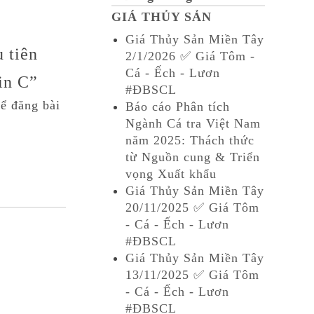
GIÁ THỦY SẢN
Giá Thủy Sản Miền Tây
 tiên
2/1/2026 ✅ Giá Tôm -
Cá - Ếch - Lươn
in C”
#ĐBSCL
ể đăng bài
Báo cáo Phân tích
Ngành Cá tra Việt Nam
năm 2025: Thách thức
từ Nguồn cung & Triển
vọng Xuất khẩu
Giá Thủy Sản Miền Tây
20/11/2025 ✅ Giá Tôm
- Cá - Ếch - Lươn
#ĐBSCL
Giá Thủy Sản Miền Tây
13/11/2025 ✅ Giá Tôm
- Cá - Ếch - Lươn
#ĐBSCL