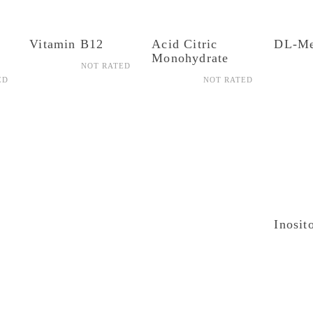
Vitamin B12
Acid Citric
DL-Me
Monohydrate
NOT RATED
ED
NOT RATED
Inosit