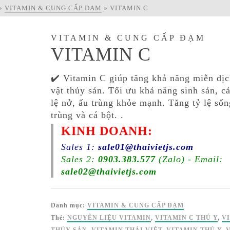
»
VITAMIN & CUNG CẤP ĐẠM
»
VITAMIN C
VITAMIN & CUNG CẤP ĐẠM
VITAMIN C
✔️ Vitamin C giúp tăng khả năng miễn dị
vật thủy sản. Tối ưu khả năng sinh sản, cả
lệ nở, ấu trùng khỏe mạnh. Tăng tỷ lệ sốn
trùng và cá bột. .
KINH DOANH:
Sales 1:
sale01@thaivietjs.com
Sales 2:
0903.383.577
(Zalo) - Email:
sale02@thaivietjs.com
Danh mục:
VITAMIN & CUNG CẤP ĐẠM
Thẻ:
NGUYÊN LIỆU VITAMIN
,
VITAMIN C THÚ Y
,
V