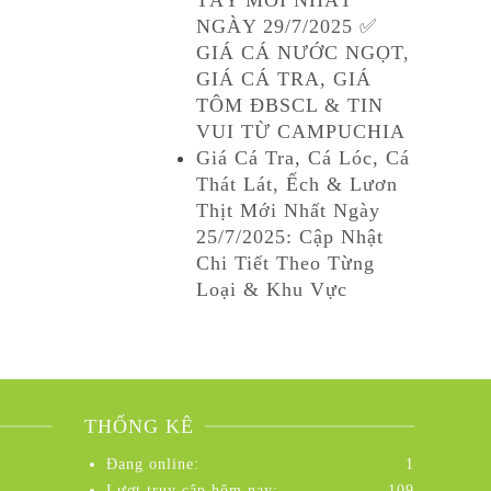
NGÀY 29/7/2025 ✅
GIÁ CÁ NƯỚC NGỌT,
GIÁ CÁ TRA, GIÁ
TÔM ĐBSCL & TIN
VUI TỪ CAMPUCHIA
Giá Cá Tra, Cá Lóc, Cá
Thát Lát, Ếch & Lươn
Thịt Mới Nhất Ngày
25/7/2025: Cập Nhật
Chi Tiết Theo Từng
Loại & Khu Vực
THỐNG KÊ
Đang online:
1
Lượt truy cập hôm nay:
109