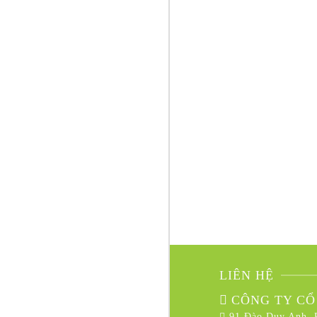
LIÊN HỆ
CÔNG TY CỔ
91 Đào Duy Anh, 