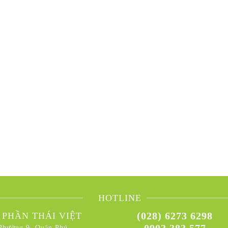
HOTLINE
(028) 6273 6298
 PHẦN THÁI VIỆT
0903 383 577
Phường 9, Quận Phú