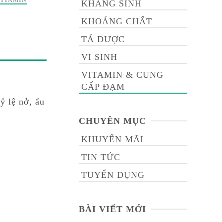
VITAMIN
KHÁNG SINH
KHOÁNG CHẤT
TÁ DƯỢC
VI SINH
VITAMIN & CUNG
CẤP ĐẠM
ỷ lệ nở, ấu
CHUYÊN MỤC
KHUYẾN MÃI
TIN TỨC
TUYỂN DỤNG
BÀI VIẾT MỚI