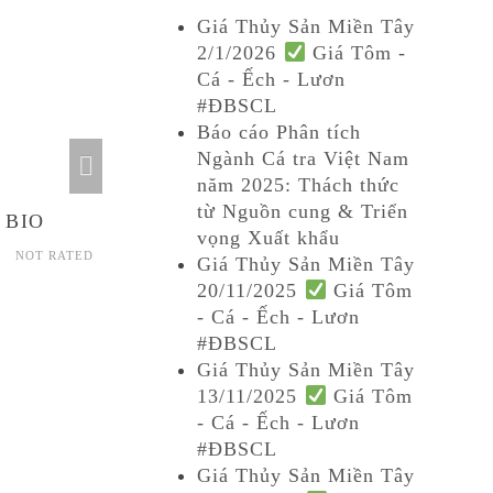
Giá Thủy Sản Miền Tây
2/1/2026
Giá Tôm -
Cá - Ếch - Lươn
#ĐBSCL
Báo cáo Phân tích
Ngành Cá tra Việt Nam
năm 2025: Thách thức
từ Nguồn cung & Triển
 BIO
EML – BIO
LBN – BIO
vọng Xuất khẩu
NOT RATED
NOT RATED
NOT RATED
Giá Thủy Sản Miền Tây
20/11/2025
Giá Tôm
- Cá - Ếch - Lươn
#ĐBSCL
Giá Thủy Sản Miền Tây
13/11/2025
Giá Tôm
- Cá - Ếch - Lươn
#ĐBSCL
Giá Thủy Sản Miền Tây