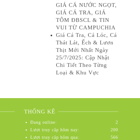
GIÁ CÁ NƯỚC NGỌT,
GIÁ CÁ TRA, GIÁ
TÔM ĐBSCL & TIN
VUI TỪ CAMPUCHIA
Giá Cá Tra, Cá Lóc, Cá
Thát Lát, Ếch & Lươn
Thịt Mới Nhất Ngày
25/7/2025: Cập Nhật
Chi Tiết Theo Từng
Loại & Khu Vực
THỐNG KÊ
Đang online:
2
Lượt truy cập hôm nay:
200
Lượt truy cập hôm qua:
566