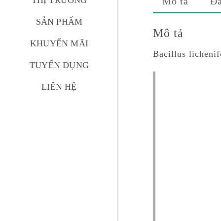
THỊ TRƯỜNG
Mô tả
Đá
SẢN PHẨM
Mô tả
KHUYẾN MÃI
Bacillus licheni
TUYỂN DỤNG
LIÊN HỆ