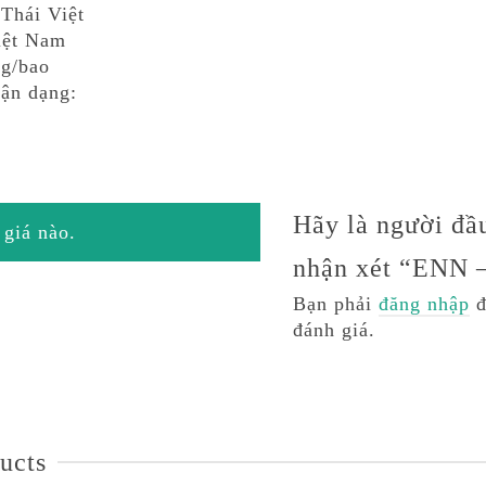
 Thái Việt
iệt Nam
kg/bao
ận dạng:
Hãy là người đầu
giá nào.
nhận xét “ENN 
Bạn phải
đăng nhập
đ
đánh giá.
ucts