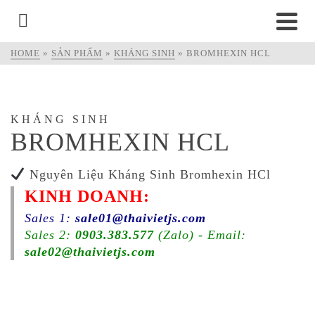
HOME
»
SẢN PHẨM
»
KHÁNG SINH
»
BROMHEXIN HCL
KHÁNG SINH
BROMHEXIN HCL
Nguyên Liệu Kháng Sinh Bromhexin HCl
KINH DOANH:
Sales 1:
sale01@thaivietjs.com
Sales 2:
0903.383.577
(Zalo) - Email:
sale02@thaivietjs.com