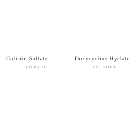
Colistin Sulfate
Doxycycline Hyclate
NOT RATED
NOT RATED