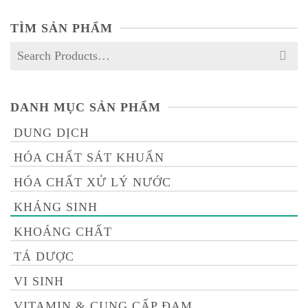
TÌM SẢN PHẨM
Search
for:
DANH MỤC SẢN PHẨM
DUNG DỊCH
HÓA CHẤT SÁT KHUẨN
HÓA CHẤT XỬ LÝ NƯỚC
KHÁNG SINH
KHOÁNG CHẤT
TÁ DƯỢC
VI SINH
VITAMIN & CUNG CẤP ĐẠM