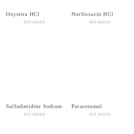
Oxytetra HCl
Norfloxacin HCl
NOT RATED
NOT RATED
Sulfadimidine Sodium
Paracetamol
NOT RATED
NOT RATED