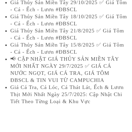
Giá Thủy Sản Miền Tây 29/10/2025 ✅ Giá Tôm
- Cá - Ếch - Lươn #ĐBSCL
Giá Thủy Sản Miền Tây 18/10/2025 ✅ Giá Tôm
- Cá - Ếch - Lươn #ĐBSCL
Giá Thủy Sản Miền Tây 21/8/2025 ✅ Giá Tôm
- Cá - Ếch - Lươn #ĐBSCL
Giá Thủy Sản Miền Tây 15/8/2025 ✅ Giá Tôm
- Cá - Ếch - Lươn #ĐBSCL
📢 CẬP NHẬT GIÁ THỦY SẢN MIỀN TÂY
MỚI NHẤT NGÀY 29/7/2025 ✅ GIÁ CÁ
NƯỚC NGỌT, GIÁ CÁ TRA, GIÁ TÔM
ĐBSCL & TIN VUI TỪ CAMPUCHIA
Giá Cá Tra, Cá Lóc, Cá Thát Lát, Ếch & Lươn
Thịt Mới Nhất Ngày 25/7/2025: Cập Nhật Chi
Tiết Theo Từng Loại & Khu Vực