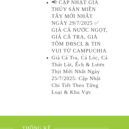
📢 CẬP NHẬT GIÁ
THỦY SẢN MIỀN
TÂY MỚI NHẤT
NGÀY 29/7/2025 ✅
GIÁ CÁ NƯỚC NGỌT,
GIÁ CÁ TRA, GIÁ
TÔM ĐBSCL & TIN
VUI TỪ CAMPUCHIA
Giá Cá Tra, Cá Lóc, Cá
Thát Lát, Ếch & Lươn
Thịt Mới Nhất Ngày
25/7/2025: Cập Nhật
Chi Tiết Theo Từng
Loại & Khu Vực
THỐNG KÊ