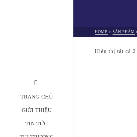
HOME
»
SẢN PHẨM
Hiển thị tất cả 2
TRANG CHỦ
GIỚI THIỆU
EML – BIO
TIN TỨC
NOT RATE