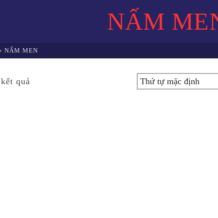
NẤM ME
»
NẤM MEN
 kết quả
LBN – BIO
D
NOT RATED