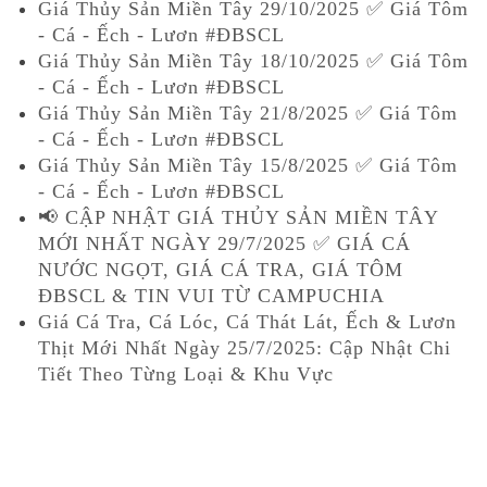
Giá Thủy Sản Miền Tây 29/10/2025 ✅ Giá Tôm
- Cá - Ếch - Lươn #ĐBSCL
Giá Thủy Sản Miền Tây 18/10/2025 ✅ Giá Tôm
- Cá - Ếch - Lươn #ĐBSCL
Giá Thủy Sản Miền Tây 21/8/2025 ✅ Giá Tôm
- Cá - Ếch - Lươn #ĐBSCL
Giá Thủy Sản Miền Tây 15/8/2025 ✅ Giá Tôm
- Cá - Ếch - Lươn #ĐBSCL
📢 CẬP NHẬT GIÁ THỦY SẢN MIỀN TÂY
MỚI NHẤT NGÀY 29/7/2025 ✅ GIÁ CÁ
NƯỚC NGỌT, GIÁ CÁ TRA, GIÁ TÔM
ĐBSCL & TIN VUI TỪ CAMPUCHIA
Giá Cá Tra, Cá Lóc, Cá Thát Lát, Ếch & Lươn
Thịt Mới Nhất Ngày 25/7/2025: Cập Nhật Chi
Tiết Theo Từng Loại & Khu Vực