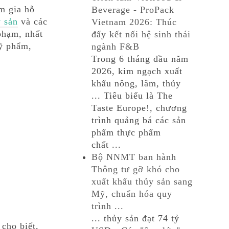
m gia hỗ
Beverage - ProPack
y sản
và các
Vietnam 2026: Thúc
phạm, nhất
đẩy kết nối hệ sinh thái
mỹ phẩm,
ngành F&B
Trong 6 tháng đầu năm
2026, kim ngạch xuất
khẩu nông, lâm, thủy
... Tiêu biểu là The
Taste Europe!, chương
trình quảng bá các sản
phẩm thực phẩm
chất ...
Bộ NNMT ban hành
Thông tư gỡ khó cho
xuất khẩu thủy sản sang
Mỹ, chuẩn hóa quy
trình ...
... thủy sản đạt 74 tỷ
cho biết,