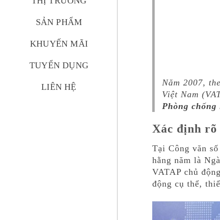
THỊ TRƯỜNG
SẢN PHẨM
KHUYẾN MÃI
TUYỂN DỤNG
Năm 2007, the
LIÊN HỆ
Việt Nam (VA
Phòng chống 
Xác định rõ
Tại Công văn sô
hằng năm là Ngà
VATAP chủ động 
động cụ thể, thi