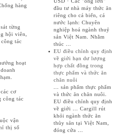
USD · Các "ông lớn"
 Chống hàng
đầu tư nhà máy thức ăn
riêng cho cá biển, cá
nước lạnh: Chuyên
sát từng
nghiệp hoá ngành thuỷ
g hội viên,
sản Việt Nam. Nhằm
 công tác
thúc ...
EU điều chỉnh quy định
về giới hạn dư lượng
 hướng hoạt
hợp chất đồng trong
 doanh
thực phẩm và thức ăn
phạm.
chăn nuôi
... sản phẩm thực phẩm
 các cơ
và thức ăn chăn nuôi.
 công tác
EU điều chỉnh quy định
về giới ... Cargill rút
khỏi ngành thức ăn
cuộc vận
thủy sản tại Việt Nam,
ỉ thị số
đóng cửa ...