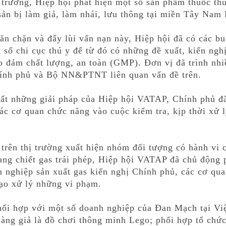
 trường, Hiệp hội phát hiện một số sản phẩm thuốc thú
sản bị làm giả, làm nhái, lưu thông tại miền Tây Nam
ăn chặn và đẩy lùi vấn nạn này, Hiệp hội đã có các bu
t số chi cục thú y để từ đó có những đề xuất, kiến ngh
ảo đảm chất lượng, an toàn (GMP). Đơn vị đã trình nh
hính phủ và Bộ NN&PTNT liên quan vấn đề trên.
uất những giải pháp của Hiệp hội VATAP, Chính phủ đ
các cơ quan chức năng vào cuộc kiểm tra, kịp thời xử 
 trên thị trường xuất hiện nhóm đối tượng có hành vi
ang chiết gas trái phép, Hiệp hội VATAP đã chủ động 
 nghiệp sản xuất gas kiến nghị Chính phủ, các cơ qua
đạo xử lý những vi phạm.
hối hợp với một số doanh nghiệp của Đan Mạch tại Vi
hàng giả là đồ chơi thông minh Lego; phối hợp tổ chứ