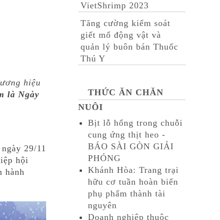
VietShrimp 2023
Tăng cường kiểm soát
giết mổ động vật và
quản lý buôn bán Thuốc
Thú Y
hương hiệu
THỨC ĂN CHĂN
m là Ngày
NUÔI
Bịt lỗ hổng trong chuỗi
cung ứng thịt heo -
BÁO SÀI GÒN GIẢI
 ngày 29/11
PHÓNG
iệp hội
Khánh Hòa: Trang trại
h hành
hữu cơ tuần hoàn biến
phụ phẩm thành tài
nguyên
Doanh nghiệp thuộc