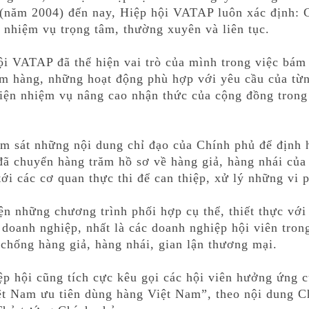
p (năm 2004) đến nay, Hiệp hội VATAP luôn xác định:
à nhiệm vụ trọng tâm, thường xuyên và liên tục.
i VATAP đã thể hiện vai trò của mình trong việc bám 
m hàng, những hoạt động phù hợp với yêu cầu của từn
hiện nhiệm vụ nâng cao nhận thức của cộng đồng trong
ám sát những nội dung chỉ đạo của Chính phủ để định
đã chuyển hàng trăm hồ sơ về hàng giả, hàng nhái của
tới các cơ quan thực thi để can thiệp, xử lý những vi 
n những chương trình phối hợp cụ thể, thiết thực với
doanh nghiệp, nhất là các doanh nghiệp hội viên trong
hống hàng giả, hàng nhái, gian lận thương mại.
ệp hội cũng tích cực kêu gọi các hội viên hưởng ứng 
t Nam ưu tiên dùng hàng Việt Nam”, theo nội dung Ch