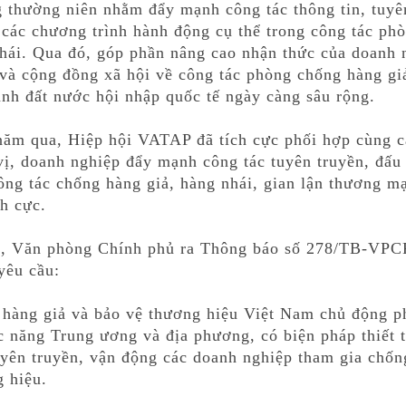
ng thường niên nhằm đẩy mạnh công tác thông tin, tuyê
các chương trình hành động cụ thể trong công tác ph
 nhái. Qua đó, góp phần nâng cao nhận thức của doanh 
và cộng đồng xã hội về công tác phòng chống hàng gia
ảnh đất nước hội nhập quốc tế ngày càng sâu rộng.
năm qua, Hiệp hội VATAP đã tích cực phối hợp cùng c
ị, doanh nghiệp đẩy mạnh công tác tuyên truyền, đấu 
ông tác chống hàng giả, hàng nhái, gian lận thương mạ
ch cực.
, Văn phòng Chính phủ ra Thông báo số 278/TB-VPC
yêu cầu:
 hàng giả và bảo vệ thương hiệu Việt Nam chủ động p
c năng Trung ương và địa phương, có biện pháp thiết 
yên truyền, vận động các doanh nghiệp tham gia chốn
g hiệu.