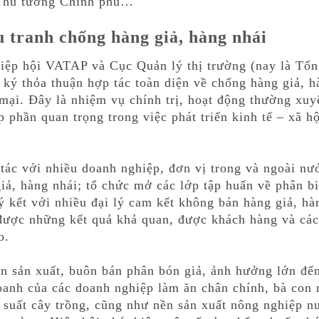
Thủ tướng Chính phủ…
u tranh chống hàng giả, hàng nhái
iệp hội VATAP và Cục Quản lý thị trường (nay là Tổ
ã ký thỏa thuận hợp tác toàn diện về chống hàng giả, h
mại. Đây là nhiệm vụ chính trị, hoạt động thường xuyê
p phần quan trọng trong việc phát triển kinh tế – xã hộ
tác với nhiều doanh nghiệp, đơn vị trong và ngoài nư
iả, hàng nhái; tổ chức mở các lớp tập huấn về phân b
ký kết với nhiều đại lý cam kết không bán hàng giả, h
 được những kết quả khả quan, được khách hàng và các
o.
ạn sản xuất, buôn bán phân bón giả, ảnh hưởng lớn đế
oanh của các doanh nghiệp làm ăn chân chính, bà con 
 suất cây trồng, cũng như nền sản xuất nông nghiệp n