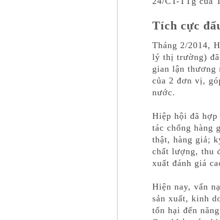
24/CT-TTg của 
Tích cực đấ
Tháng 2/2014, H
lý thị trường) đ
gian lận thương 
của 2 đơn vị, gó
nước.
Hiệp hội đã hợp 
tác chống hàng g
thật, hàng giả; 
chất lượng, thu
xuất đánh giá ca
Hiện nay, vấn n
sản xuất, kinh d
tổn hại đến năng