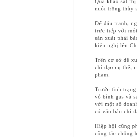
Qua khảo sát thị
nuôi trồng thủy 
Để đấu tranh, ng
trực tiếp với mộ
sản xuất phải b
kiến nghị lên C
Trên cơ sở đề x
chỉ đạo cụ thể; 
phạm.
Trước tình trạng
vỏ bình gas và s
với một số doanh
có văn bản chỉ 
Hiệp hội cũng p
công tác chống 