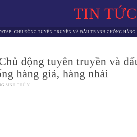
TIN TỨC
VATAP: CHỦ ĐỘNG TUYÊN TRUYỀN VÀ ĐẤU TRANH CHỐNG HÀNG 
hủ động tuyên truyền và đấ
ống hàng giả, hàng nhái
G SINH THÚ Y