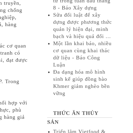
tư trong tuần đầu tháng
n truyền,
8 - Báo Xây dựng
òng chống
Sửa đổi luật để xây
nghiệp,
dựng được phương thức
̉, hàng
quản lý hiện đại, minh
bạch và hiệu quả đối ...
Một lần khai báo, nhiều
ác cơ quan
cơ quan cùng khai thác
tranh có
dữ liệu - Báo Công
i, đạt được
Luận
Đa dạng hóa mô hình
sinh kế giúp đồng bào
P. Trong
Khmer giảm nghèo bền
vững
hối hợp với
thực, phù
THỨC ĂN THỦY
g hàng giả
SẢN
Triển lãm Vietfood &