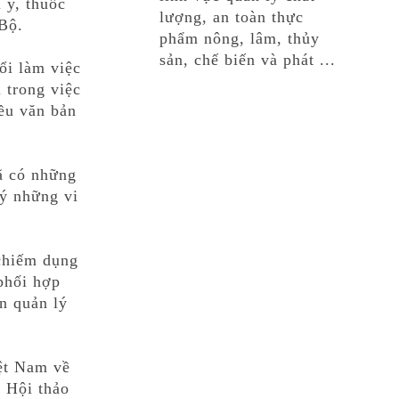
 y, thuốc
lượng, an toàn thực
 Bộ.
phẩm nông, lâm, thủy
sản, chế biến và phát ...
ổi làm việc
ị trong việc
iều văn bản
ã có những
lý những vi
 chiếm dụng
phối hợp
n quản lý
ệt Nam về
c Hội thảo