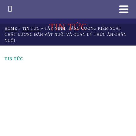
TIN TỨC
HOME
»
TIN TỨC
»
TÂY NINH: TĂNG CƯỜNG KIỂM SOÁT
CHẤT LƯỢNG ĐÀN VẬT NUÔI VÀ QUẢN LÝ THỨC ĂN CHĂN
NUÔI
TIN TỨC