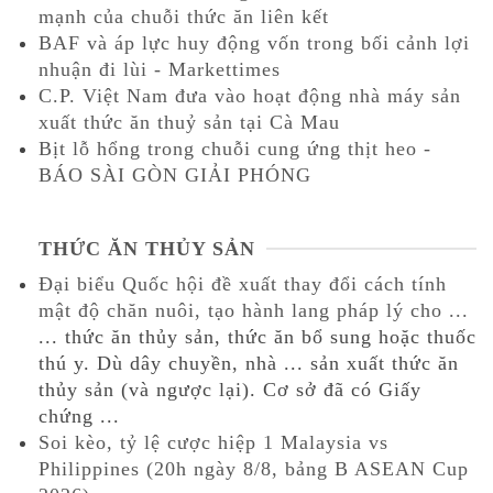
mạnh của chuỗi thức ăn liên kết
BAF và áp lực huy động vốn trong bối cảnh lợi
nhuận đi lùi - Markettimes
C.P. Việt Nam đưa vào hoạt động nhà máy sản
xuất thức ăn thuỷ sản tại Cà Mau
Bịt lỗ hổng trong chuỗi cung ứng thịt heo -
BÁO SÀI GÒN GIẢI PHÓNG
THỨC ĂN THỦY SẢN
Đại biểu Quốc hội đề xuất thay đổi cách tính
mật độ chăn nuôi, tạo hành lang pháp lý cho ...
... thức ăn thủy sản, thức ăn bổ sung hoặc thuốc
thú y. Dù dây chuyền, nhà ... sản xuất thức ăn
thủy sản (và ngược lại). Cơ sở đã có Giấy
chứng ...
Soi kèo, tỷ lệ cược hiệp 1 Malaysia vs
Philippines (20h ngày 8/8, bảng B ASEAN Cup