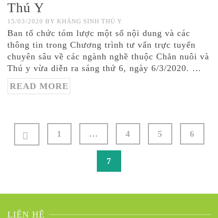
Thú Y
15/03/2020
BY
KHÁNG SINH THÚ Y
Ban tổ chức tóm lược một số nội dung và các
thông tin trong Chương trình tư vấn trực tuyến
chuyên sâu về các ngành nghề thuộc Chăn nuôi và
Thú y vừa diễn ra sáng thứ 6, ngày 6/3/2020. …
READ MORE
Điều
1
…
4
5
6
hướng
bài
7
viết
LIÊN HỆ